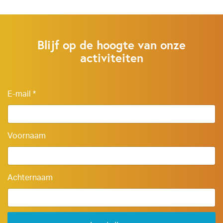
Blijf op de hoogte van onze
activiteiten
E-mail
*
Voornaam
Achternaam