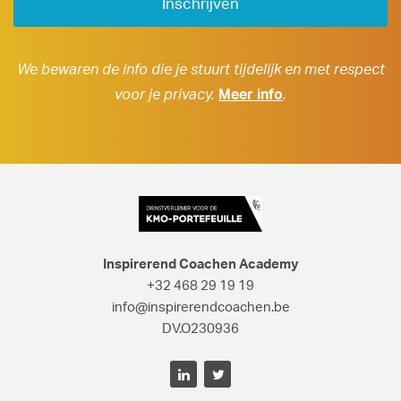
We bewaren de info die je stuurt tijdelijk en met respect
voor je privacy.
Meer info
.
Inspirerend Coachen Academy
+32 468 29 19 19
info@inspirerendcoachen.be
DV.O230936